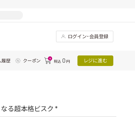
ログイン･会員登録
0
0
レジに進む
入履歴
クーポン
税込
円
なる超本格ビスク *