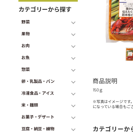
カテゴリーから探す
野菜
果物
お肉
お魚
惣菜
商品説明
卵・乳製品・パン
150ｇ
冷凍食品・アイス
※写真はイメージです
米・麺類
になっている場合もご
お菓子・デザート
カテゴリーか
豆腐・納豆・練物