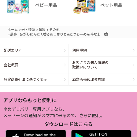
>
>
>
ホーム
米・麺類
麺類
その他
>
黒亭 焦がしにんにく香るあっさりとんこつらーめん 半なま 1食
配送エリア
利用規約
お客さまの個人情報の
会社概要
取扱いについて
特定商取引法に基づく表示
酒類販売管理者標識
アプリならもっと便利に
ゆめデリバリー専用アプリなら、
メッセージの通知がスマホに来るので、さらに便利。
ダウンロードはこちら