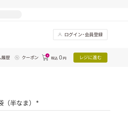
ログイン･会員登録
0
0
レジに進む
入履歴
クーポン
税込
円
（半なま） *