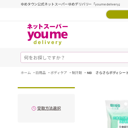
ゆめタウン公式ネットスーパーゆめデリバリー「youme delivery」
-
-
-
-
ホーム
日用品
ボディケア
制汗剤
NID さらさらボディシー
受取方法選択