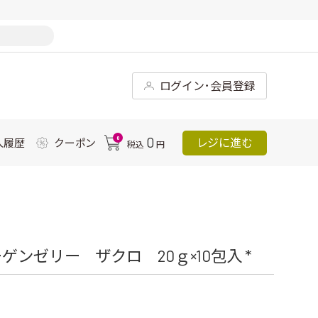
ログイン･会員登録
0
0
レジに進む
入履歴
クーポン
税込
円
ンゼリー ザクロ 20ｇ×10包入 *