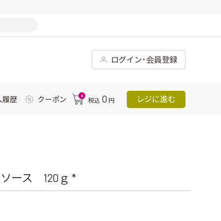
ログイン･会員登録
0
0
レジに進む
入履歴
クーポン
税込
円
ース 120ｇ *