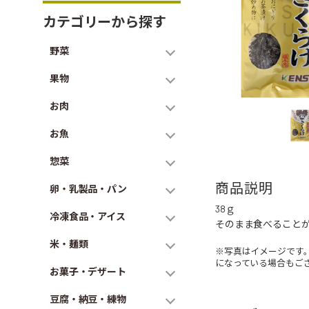
カテゴリーから探す
野菜
果物
お肉
お魚
惣菜
商品説明
卵・乳製品・パン
38ｇ
冷凍食品・アイス
そのまま食べること
米・麺類
※写真はイメージです
になっている場合もご
お菓子・デザート
豆腐・納豆・練物