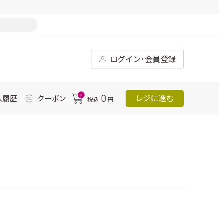
ログイン･会員登録
0
0
レジに進む
入履歴
クーポン
税込
円