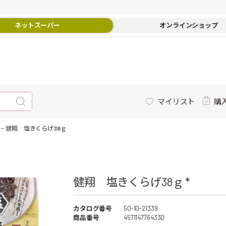
ネットスーパー
オンラインショップ
マイリスト
購
-
健翔 塩きくらげ38ｇ
健翔 塩きくらげ38ｇ *
カタログ番号
50-10-21339
商品番号
4571147764330