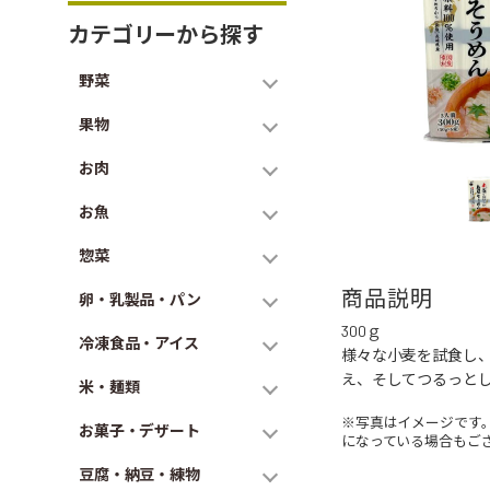
カテゴリーから探す
野菜
果物
お肉
お魚
惣菜
商品説明
卵・乳製品・パン
300ｇ
冷凍食品・アイス
様々な小麦を試食し
え、そしてつるっと
米・麺類
※写真はイメージです
お菓子・デザート
になっている場合もご
豆腐・納豆・練物