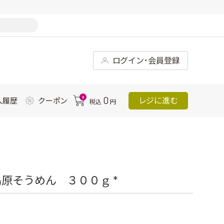
ログイン･会員登録
0
0
レジに進む
入履歴
クーポン
税込
円
原そうめん ３００ｇ *