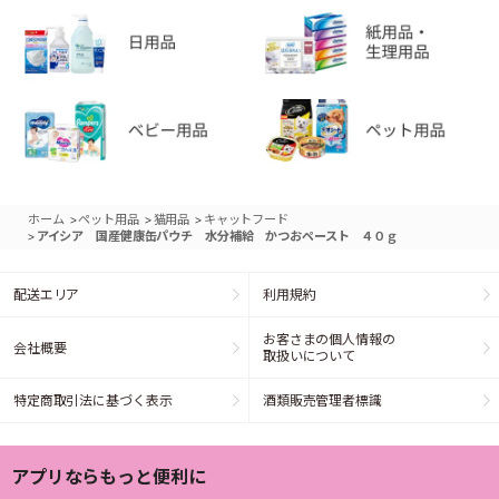
>
>
>
ホーム
ペット用品
猫用品
キャットフード
>
アイシア 国産健康缶パウチ 水分補給 かつおペースト ４０ｇ
配送エリア
利用規約
お客さまの個人情報の
会社概要
取扱いについて
特定商取引法に基づく表示
酒類販売管理者標識
アプリならもっと便利に