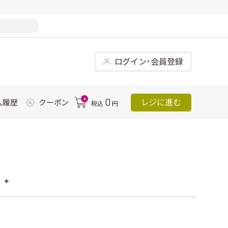
ログイン･会員登録
0
0
レジに進む
入履歴
クーポン
税込
円
*