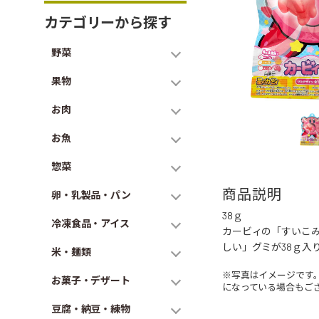
カテゴリーから探す
野菜
果物
お肉
お魚
惣菜
商品説明
卵・乳製品・パン
38ｇ
冷凍食品・アイス
カービィの「すいこ
しい」グミが38ｇ入
米・麺類
※写真はイメージです
お菓子・デザート
になっている場合もご
豆腐・納豆・練物