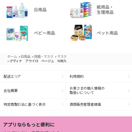
>
>
>
ホーム
日用品
除菌・マスク
マスク
>
グディナ アウイロ ベージュ 10枚入
配送エリア
利用規約
お客さまの個人情報の
会社概要
取扱いについて
特定商取引法に基づく表示
酒類販売管理者標識
アプリならもっと便利に