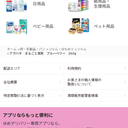
>
>
>
ホーム
卵・乳製品・パン
ジャム・はちみつ
ジャム
>
アヲハタ まるごと果実 ブルーベリー 250g
配送エリア
利用規約
お客さまの個人情報の
会社概要
取扱いについて
特定商取引法に基づく表示
酒類販売管理者標識
アプリならもっと便利に
ゆめデリバリー専用アプリなら、