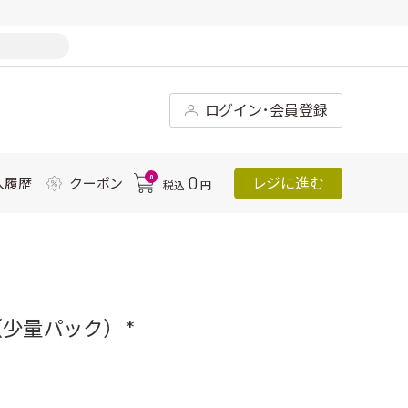
ログイン･会員登録
0
0
レジに進む
入履歴
クーポン
税込
円
少量パック） *