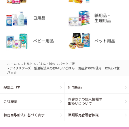
>
>
>
ホーム
レトルト
ごはん・雑炊
パックご飯
>
アイリスフーズ 低温製法米のおいしいごはん 国産米100％使用 120ｇ×3食
パック
配送エリア
利用規約
お客さまの個人情報の
会社概要
取扱いについて
特定商取引法に基づく表示
酒類販売管理者標識