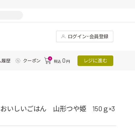
ログイン･会員登録
0
0
レジに進む
入履歴
クーポン
税込
円
いしいごはん 山形つや姫 150ｇ×3