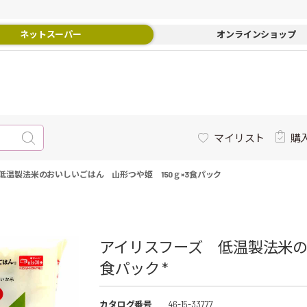
ネットスーパー
オンラインショップ
マイリスト
購
低温製法米のおいしいごはん 山形つや姫 150ｇ×3食パック
アイリスフーズ 低温製法米のお
食パック *
カタログ番号
46-15-33777