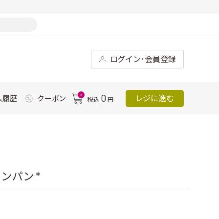
ログイン･会員登録
0
0
レジに進む
入履歴
クーポン
税込
円
ンパン *