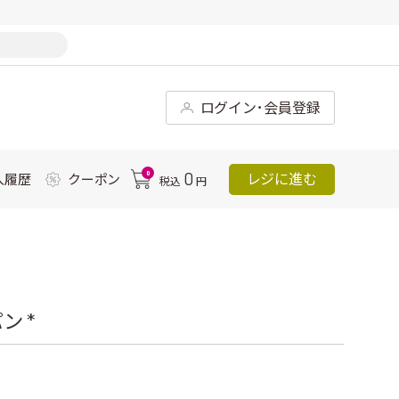
ログイン･会員登録
0
0
レジに進む
入履歴
クーポン
税込
円
 *