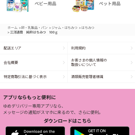
>
>
>
ホーム
卵・乳製品・パン
ジャム・はちみつ
はちみつ
>
三洋通商 純粋はちみつ 100ｇ
配送エリア
利用規約
お客さまの個人情報の
会社概要
取扱いについて
特定商取引法に基づく表示
酒類販売管理者標識
アプリならもっと便利に
ゆめデリバリー専用アプリなら、
メッセージの通知がスマホに来るので、さらに便利。
ダウンロードはこちら