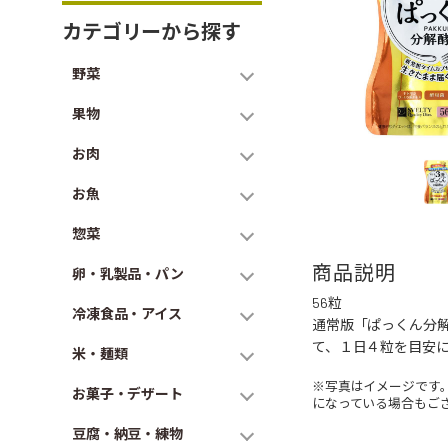
カテゴリーから探す
野菜
果物
お肉
お魚
惣菜
商品説明
卵・乳製品・パン
56粒
冷凍食品・アイス
通常版「ぱっくん分
て、１日４粒を目安
米・麺類
※写真はイメージです
お菓子・デザート
になっている場合もご
豆腐・納豆・練物