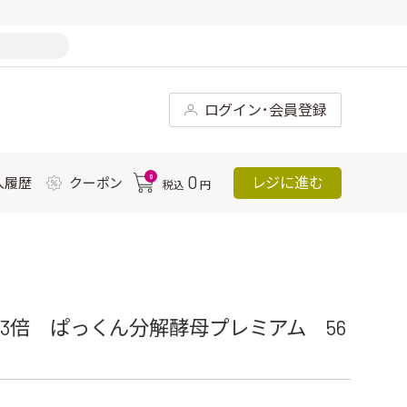
ログイン･会員登録
0
0
レジに進む
入履歴
クーポン
税込
円
3倍 ぱっくん分解酵母プレミアム 56