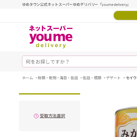
ゆめタウン公式ネットスーパーゆめデリバリー「youme delivery」
-
-
-
-
ホーム
粉類・乾物・海苔・缶詰
缶詰・瓶類
デザート
セイウ
受取方法選択