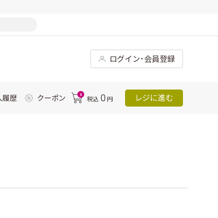
ログイン･会員登録
0
0
レジに進む
入履歴
クーポン
税込
円