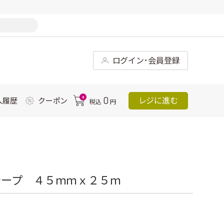
ログイン･会員登録
0
0
レジに進む
入履歴
クーポン
税込
円
テープ ４５ｍｍｘ２５ｍ