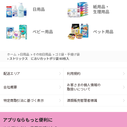
>
>
>
ホーム
日用品
その他日用品
ゴミ袋・手提げ袋
>
ストリックス においカットポリ袋 60枚入
配送エリア
利用規約
お客さまの個人情報の
会社概要
取扱いについて
特定商取引法に基づく表示
酒類販売管理者標識
アプリならもっと便利に