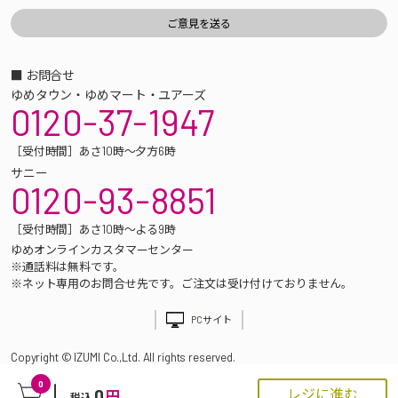
■ お問合せ
ゆめタウン・ゆめマート・ユアーズ
0120-37-1947
［受付時間］あさ10時～夕方6時
サニー
0120-93-8851
［受付時間］あさ10時～よる9時
ゆめオンラインカスタマーセンター
※通話料は無料です。
※ネット専用のお問合せ先です。ご注文は受け付けておりません。
PCサイト
Copyright © IZUMI Co.,Ltd. All rights reserved.
0
0
レジに進む
円
税込