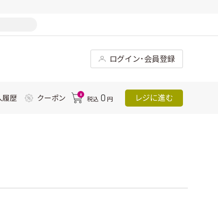
ログイン･会員登録
0
0
レジに進む
入履歴
クーポン
税込
円