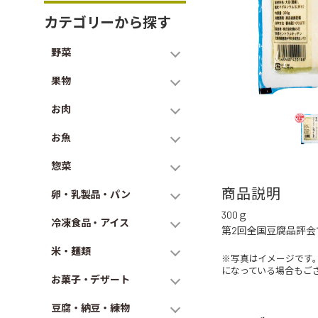
カテゴリーから探す
野菜
果物
お肉
お魚
惣菜
商品説明
卵・乳製品・パン
300ｇ
冷凍食品・アイス
第2回全国豆腐品評会
米・麺類
※写真はイメージです
になっている場合もご
お菓子・デザート
豆腐・納豆・練物