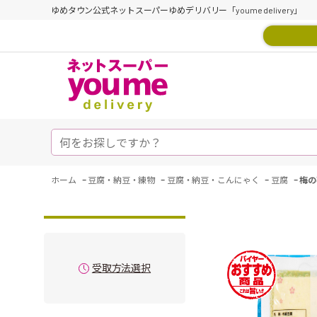
ゆめタウン公式ネットスーパーゆめデリバリー「youme delivery」
-
-
-
-
ホーム
豆腐・納豆・練物
豆腐・納豆・こんにゃく
豆腐
梅の
受取方法選択