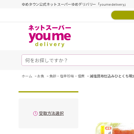
ゆめタウン公式ネットスーパーゆめデリバリー「youme delivery」
-
-
-
ホーム
お魚
魚卵・塩辛珍味・佃煮
減塩昆布仕込みひとくち明
受取方法選択