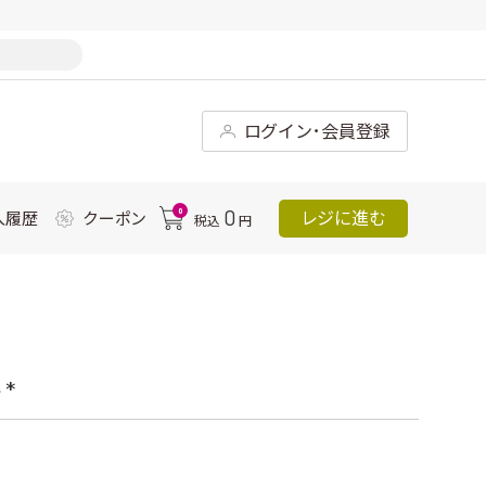
ログイン･会員登録
0
0
レジに進む
入履歴
クーポン
税込
円
*