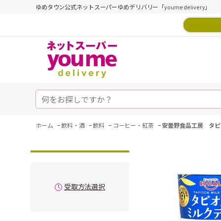
ゆめタウン公式ネットスーパーゆめデリバリー「youme delivery」
-
-
-
-
ホーム
飲料・酒
飲料
コーヒー・紅茶
安曇野食品工房 タピ
受取方法選択