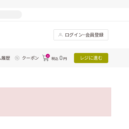
ログイン･会員登録
0
0
レジに進む
入履歴
クーポン
税込
円