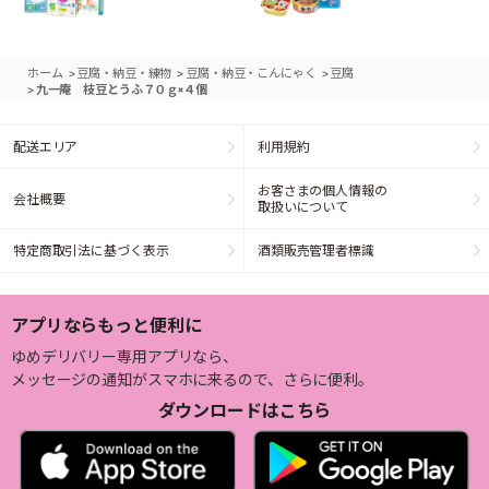
>
>
>
ホーム
豆腐・納豆・練物
豆腐・納豆・こんにゃく
豆腐
>
九一庵 枝豆とうふ７０ｇ×４個
配送エリア
利用規約
お客さまの個人情報の
会社概要
取扱いについて
特定商取引法に基づく表示
酒類販売管理者標識
アプリならもっと便利に
ゆめデリバリー専用アプリなら、
メッセージの通知がスマホに来るので、さらに便利。
ダウンロードはこちら