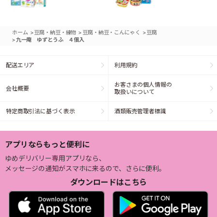
>
>
>
ホーム
豆腐・納豆・練物
豆腐・納豆・こんにゃく
豆腐
>
九一庵 ゆずとうふ ４個入
配送エリア
利用規約
お客さまの個人情報の
会社概要
取扱いについて
特定商取引法に基づく表示
酒類販売管理者標識
アプリならもっと便利に
ゆめデリバリー専用アプリなら、
メッセージの通知がスマホに来るので、さらに便利。
ダウンロードはこちら