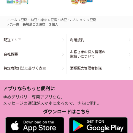
>
>
>
ホーム
豆腐・納豆・練物
豆腐・納豆・こんにゃく
豆腐
>
九一庵 長崎黒ごま豆腐 ２個入
配送エリア
利用規約
お客さまの個人情報の
会社概要
取扱いについて
特定商取引法に基づく表示
酒類販売管理者標識
アプリならもっと便利に
ゆめデリバリー専用アプリなら、
メッセージの通知がスマホに来るので、さらに便利。
ダウンロードはこちら