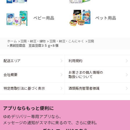
>
>
>
ホーム
豆腐・納豆・練物
豆腐・納豆・こんにゃく
豆腐
>
男前豆腐店 豆皿豆腐３５ｇ×８個
配送エリア
利用規約
お客さまの個人情報の
会社概要
取扱いについて
特定商取引法に基づく表示
酒類販売管理者標識
アプリならもっと便利に
ゆめデリバリー専用アプリなら、
メッセージの通知がスマホに来るので、さらに便利。