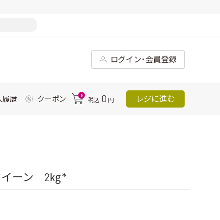
ログイン･会員登録
0
0
レジに進む
入履歴
クーポン
税込
円
ーン 2㎏ *