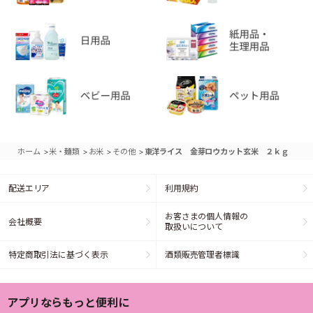
>
>
>
>
ホーム
米・麺類
お米
その他
東洋ライス 金芽ロウカット玄米 ２ｋｇ
配送エリア
利用規約
お客さまの個人情報の
会社概要
取扱いについて
特定商取引法に基づく表示
酒類販売管理者標識
アプリならもっと便利に