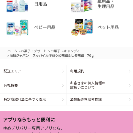
>
>
>
ホーム
お菓子・デザート
お菓子
キャンディ
>
旺旺ジャパン スッパイ大作戦うめ味組＆しそ味組 70ｇ
配送エリア
利用規約
お客さまの個人情報の
会社概要
取扱いについて
特定商取引法に基づく表示
酒類販売管理者標識
アプリならもっと便利に
ゆめデリバリー専用アプリなら、