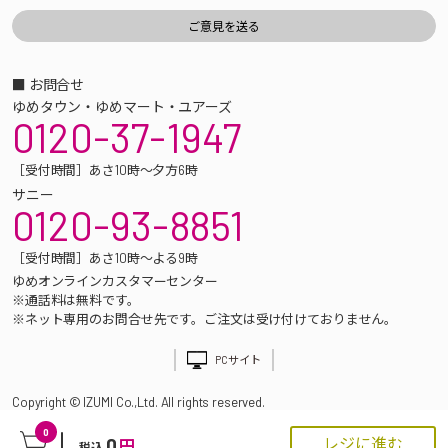
■ お問合せ
ゆめタウン・ゆめマート・ユアーズ
0120-37-1947
［受付時間］あさ10時～夕方6時
サニー
0120-93-8851
［受付時間］あさ10時～よる9時
ゆめオンラインカスタマーセンター
※通話料は無料です。
※ネット専用のお問合せ先です。ご注文は受け付けておりません。
PCサイト
Copyright © IZUMI Co.,Ltd. All rights reserved.
0
0
レジに進む
円
税込