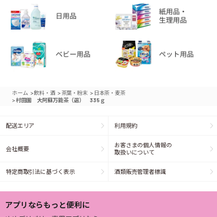
>
>
>
ホーム
飲料・酒
茶葉・粉末
日本茶・麦茶
>
村田園 大阿蘇万能茶（選） 335ｇ
配送エリア
利用規約
お客さまの個人情報の
会社概要
取扱いについて
特定商取引法に基づく表示
酒類販売管理者標識
アプリならもっと便利に