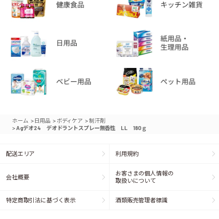
>
>
>
ホーム
日用品
ボディケア
制汗剤
>
Agデオ24 デオドラントスプレー無香性 LL 180ｇ
配送エリア
利用規約
お客さまの個人情報の
会社概要
取扱いについて
特定商取引法に基づく表示
酒類販売管理者標識