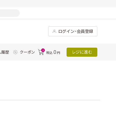
ログイン･会員登録
0
0
レジに進む
入履歴
クーポン
税込
円