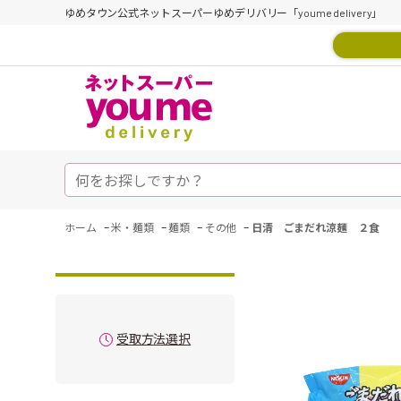
ゆめタウン公式ネットスーパーゆめデリバリー「youme delivery」
-
-
-
-
ホーム
米・麺類
麺類
その他
日清 ごまだれ涼麺 ２食
受取方法選択