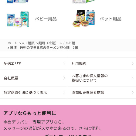
>
>
>
ホーム
米・麺類
麺類（冷蔵）
チルド麺
>
日清 行列のできる店のラ－メン担々麺 2個
配送エリア
利用規約
お客さまの個人情報の
会社概要
取扱いについて
特定商取引法に基づく表示
酒類販売管理者標識
アプリならもっと便利に
ゆめデリバリー専用アプリなら、
メッセージの通知がスマホに来るので、さらに便利。