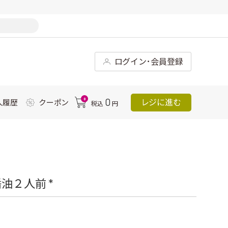
ログイン･会員登録
0
0
レジに進む
入履歴
クーポン
税込
円
油２人前 *