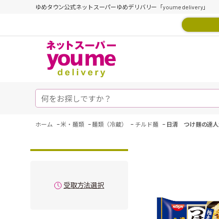
ゆめタウン公式ネットスーパーゆめデリバリー「youme delivery」
-
-
-
-
ホーム
米・麺類
麺類（冷蔵）
チルド麺
日清 つけ麺の達人
受取方法選択