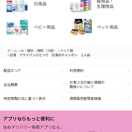
>
>
>
ホーム
米・麺類
麺類（冷蔵）
チルド麺
>
日清 フライパンひとつで 日清のチャンポン ２人前
配送エリア
利用規約
お客さまの個人情報の
会社概要
取扱いについて
特定商取引法に基づく表示
酒類販売管理者標識
アプリならもっと便利に
ゆめデリバリー専用アプリなら、