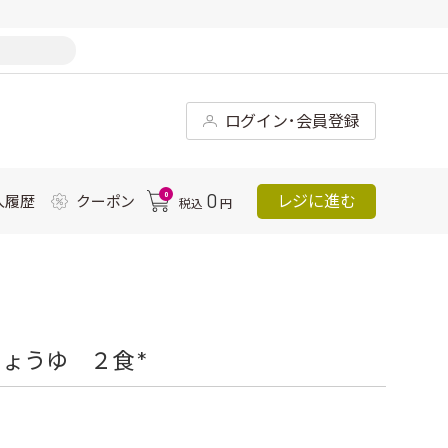
ログイン･会員登録
0
0
レジに進む
入履歴
クーポン
税込
円
ょうゆ ２食 *