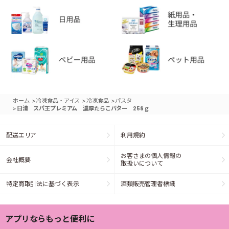
>
>
>
ホーム
冷凍食品・アイス
冷凍食品
パスタ
>
日清 スパ王プレミアム 濃厚たらこバター 258ｇ
配送エリア
利用規約
お客さまの個人情報の
会社概要
取扱いについて
特定商取引法に基づく表示
酒類販売管理者標識
アプリならもっと便利に