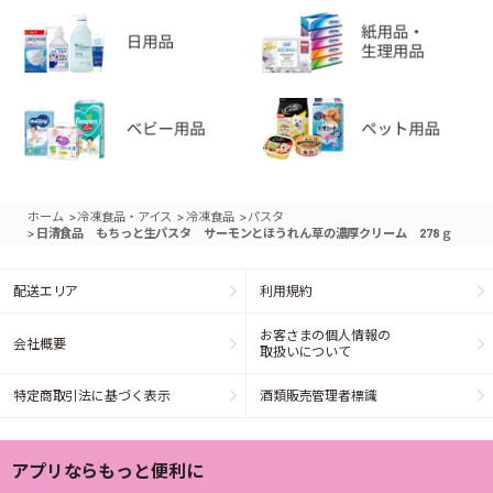
>
>
>
ホーム
冷凍食品・アイス
冷凍食品
パスタ
>
日清食品 もちっと生パスタ サーモンとほうれん草の濃厚クリーム 278ｇ
配送エリア
利用規約
お客さまの個人情報の
会社概要
取扱いについて
特定商取引法に基づく表示
酒類販売管理者標識
アプリならもっと便利に