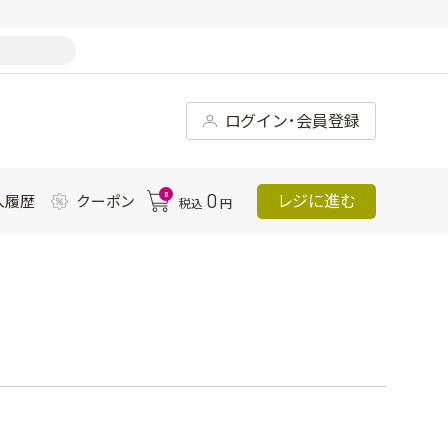
ログイン･会員登録
0
0
レジに進む
入履歴
クーポン
税込
円