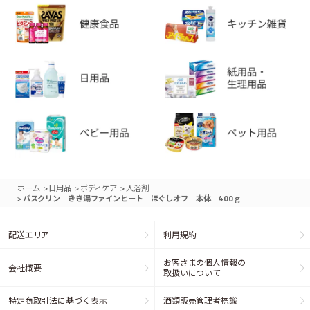
>
>
>
ホーム
日用品
ボディケア
入浴剤
>
バスクリン きき湯ファインヒート ほぐしオフ 本体 400ｇ
配送エリア
利用規約
お客さまの個人情報の
会社概要
取扱いについて
特定商取引法に基づく表示
酒類販売管理者標識