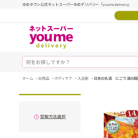
ゆめタウン公式ネットスーパーゆめデリバリー「youme delivery」
-
-
-
-
ホーム
日用品
ボディケア
入浴剤
日本の名湯 にごり湯の醍
受取方法選択