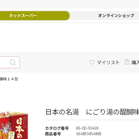
ネットスーパー
オンラインショップ
マイリスト
購
醐味１４包
日本の名湯 にごり湯の醍醐
カタログ番号
65-00-10458
商品番号
4548514154865