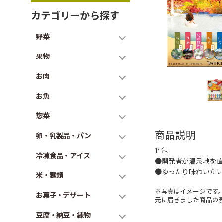
カテゴリーから探す
野菜
果物
お肉
お魚
惣菜
商品説明
卵・乳製品・パン
14包
冷凍食品・アイス
●開発者が温泉地を
●ゆったり味わいた
米・麺類
※写真はイメージです
お菓子・デザート
元に届きました商品の
豆腐・納豆・練物