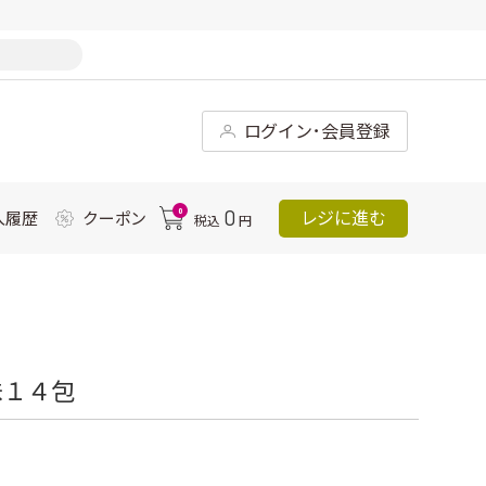
ログイン･会員登録
0
0
レジに進む
入履歴
クーポン
税込
円
味１４包