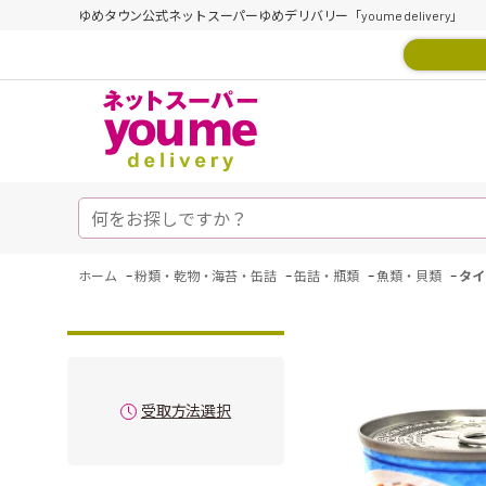
ゆめタウン公式ネットスーパーゆめデリバリー「youme delivery」
-
-
-
-
ホーム
粉類・乾物・海苔・缶詰
缶詰・瓶類
魚類・貝類
タイ
受取方法選択