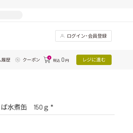
ログイン･会員登録
0
0
レジに進む
入履歴
クーポン
税込
円
水煮缶 150ｇ *