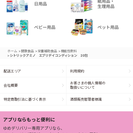
>
>
>
ホーム
健康食品
栄養補助食品
機能性飲料
>
シトリックアミノ エブリデイコンディション 20包
配送エリア
利用規約
お客さまの個人情報の
会社概要
取扱いについて
特定商取引法に基づく表示
酒類販売管理者標識
アプリならもっと便利に
ゆめデリバリー専用アプリなら、