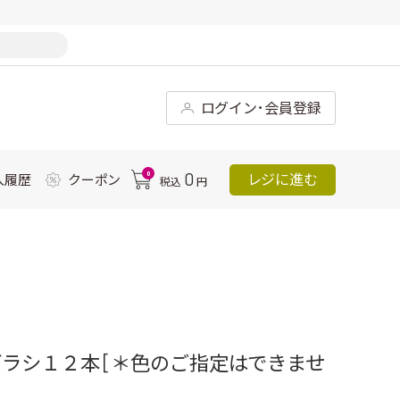
ログイン･会員登録
0
0
レジに進む
入履歴
クーポン
税込
円
ラシ１２本 [＊色のご指定はできませ