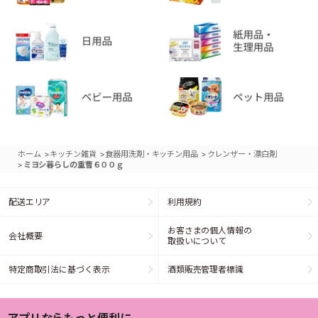
>
>
>
ホーム
キッチン雑貨
食器用洗剤・キッチン用品
クレンザー・漂白剤
>
ミヨシ暮らしの重曹６００ｇ
配送エリア
利用規約
お客さまの個人情報の
会社概要
取扱いについて
特定商取引法に基づく表示
酒類販売管理者標識
アプリならもっと便利に